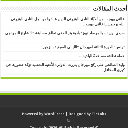
أحدث المقالات
خالتي بهيجه.. من أحبّاء النادي البنزرتي الذين عاشوا من أجل النادي البنزرتي..
الله يرحمك يا خالتي بهيجه..
سيدي بوزيد – بالمرصاد نيوز: بلدية بئر الحفي تطلق مسابقة ” الشارع النموذجي
” ​
تونس: الدورة الثالثة لمهرجان “الليالي الصيفية بالزهور”.
حملة نظافة مساعدةً للبلدية…
وليد الصالحي على ركح مهرجان بنزرت الدولي: الأغنية الشعبية تؤكد حضورها في
كبرى المحافل.
Powered by
WordPress
| Designed by
TieLabs
© Copyright 2026, All Rights Reserved