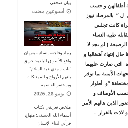
بيان صحفي
بة أطفالهن و حسب
‏أسبوعين مضت
 ل ” بالمرصاد نيوز
مراة كانت تجلس
لة طبية النساء
الرضيعة ) لم تجد لا
رماد وفاجعة إنسانية يعريان
 حال إنتهاء أشغالها و
واقع الأسواق البلدية: حريق
ة التي صارت عليهما
“باب سيدي عبد السلام”
هات الأمنية بما توفر
يلتهم الأرواح و الممتلكات
لمختطفة “و أطوار
ويستنفر العاصمة
بحسب الأوصاف و
يونيو 28, 2026
ضور الذين هالهم الأمر
ملخص تعريفي بكتاب
 لاذت بالفرار .
أسماء الله الحسنى: منهاج
قرآني لبناء الإنسان