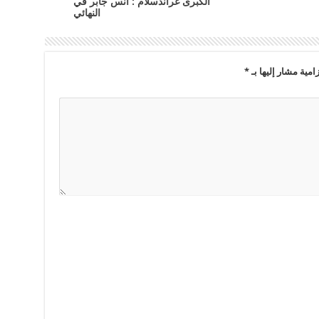
الكبرى غراندسلام : أنس جابر في
النهائي
امية مشار إليها بـ
*