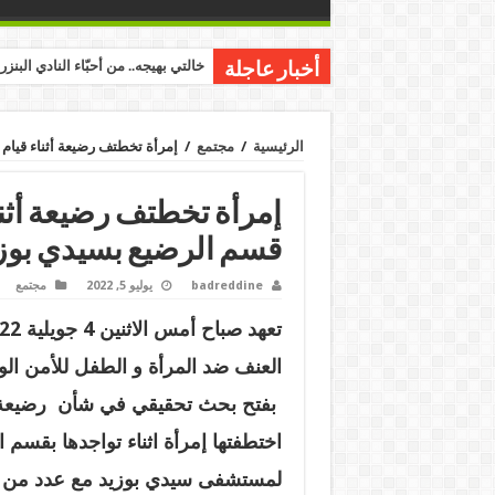
خالتي بهيجه.. من أحبّاء النادي البنز
أخبار عاجلة
الرئيسية
/
مجتمع
/
إمرأة تخطتف رضيعة أثناء قيام
إمرأة تخطتف رضيعة أثنا
قسم الرضيع بسيدي بوز
badreddine
يوليو 5, 2022
مجتمع
العنف ضد المرأة و الطفل للأمن ال
بفتح بحث تحقيقي في شأن رضيعة 
اختطفتها إمرأة اثناء تواجدها بقسم ال
لمستشفى سيدي بوزيد مع عدد من ا