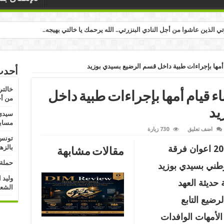
رتي الذين عاشوا من أجل النادي البنزرتي.. الله يرحمك يا خالتي بهيجه..
 أمها بإجراءات طبية داخل قسم الرضيع بسيدي بوزيد
أحدث
خالتي
ء قيام أمها بإجراءات طبية داخل
من أج
يد
سيدي 
مسابق
اضف تعليق
730 زيارة
تونس:
تعهد صباح أمس الاثنين 4 جويلية 2022 اعوان فرقة
بالزه
مقالات مشابهة
حملة 
وطني بسيدي بوزيد
وليد 
حديثة العهد
الشعب
رضيع التابع
لأمهات الوافدات