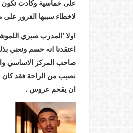
على خماسية وكادت تكون اع
لاخطاء سببها الغرور على ما
اولا ’المدرب صبري اللمو
اعتقدنا انه حسم ونعني بذل
صاحب المركز الاساسي واذ
نصيب من الراحة فقد كان علي
ان يقحم عروس .