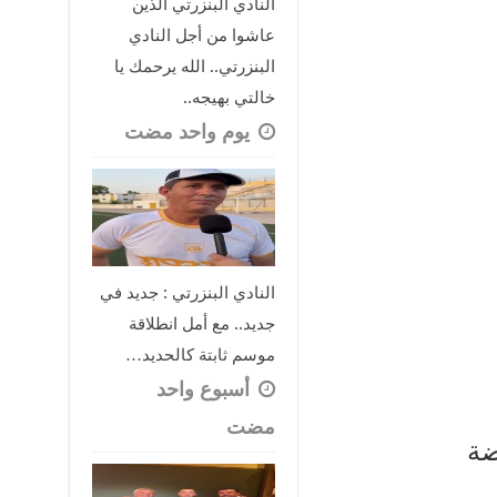
النادي البنزرتي الذين
عاشوا من أجل النادي
البنزرتي.. الله يرحمك يا
خالتي بهيجه..
‏يوم واحد مضت
النادي البنزرتي : جديد في
جديد.. مع أمل انطلاقة
موسم ثابتة كالحديد…
‏أسبوع واحد
مضت
ضة