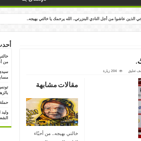
رتي الذين عاشوا من أجل النادي البنزرتي.. الله يرحمك يا خالتي بهيجه..
أحدث
خالتي
.
من أج
ف تعليق
204 زيارة
سيدي 
مسابق
مقالات مشابهة
تونس:
بالزه
حملة 
وليد 
الشعب
خالتي بهيجه.. من أحبّاء