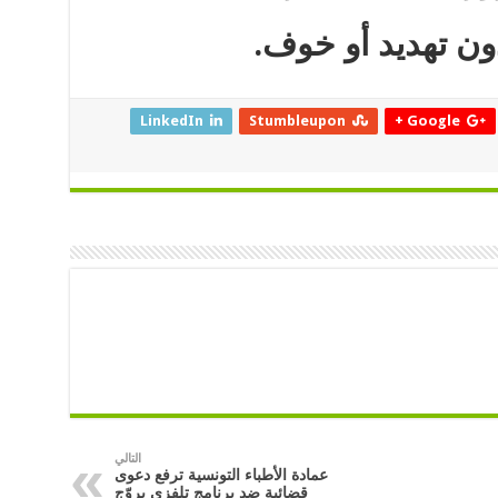
دون تهديد أو خوف.
LinkedIn
Stumbleupon
Google +
التالي
عمادة الأطباء التونسية ترفع دعوى
قضائية ضد برنامج تلفزي يروّج