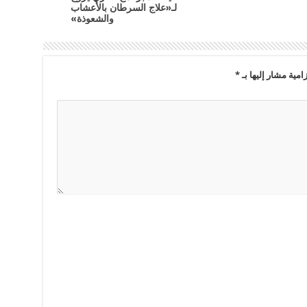
لـ«علاج السرطان بالأعشاب
والشعوذة»
امية مشار إليها بـ
*