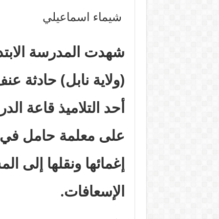
شيماء اسماعيلي
شهدت المدرسة الابتد
(ولاية نابل) حادثة ع
أحد التلاميذ قاعة الد
على معلمة حامل في 
إغمائها ونقلها إلى ا
الإسعافات
.