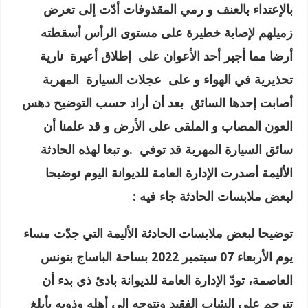
بالإعتداء بالعنف و رمي المقذوفات أدّت إلى تعرض
زميلهم لإصابة خطيرة على مستوى الرأس أسقطته
أرضا مما أجبر أحد الأعوان على إطلاق أعيرة نارية
تحذيرية في الهواء و على عجلات السيارة المهربة
أصابت إحدها السائق بعد أن أراد حسب التوضيح دهس
العون المصاب و الملقى على الأرض و قد علمنا أن
سائق السيارة المهربة قد توفي .و تبعا لهذه الحادثة
الأليمة أصدرت الإدارة العامة للديوانة اليوم توضيحا
لبعض ملابسات الحادثة جاء فيه :
توضيحا لبعض ملابسات الحادثة الأليمة التي جدّت مساء
يوم الأربعاء 07 سبتمبر 2022 بساحة الباساج بتونس
العاصمة، تودّ الإدارة العامة للديوانة بادئ ذي بدء أن
تترحم على الشاب الفقيد وتتوجه إلى أهله وذويه بأبلغ