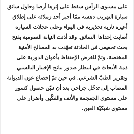
على مستوى الرأس سقط على إثرها أرضا وحاول سائق
سيارة التهريب دهسه ممّا أجبر أحد زملائه على إطلاق
أعيرة نارية تحذيرية في الهواء وعلى عجلات السيارة
أصابت إحداها السائق
.
وقد أذنت النيابة العمومية بفتح
بحث تحقيقي في الحادثة تعهّدت به المصالح الأمنية
المختصة، وتمّ للغرض الإحتفاظ بأعوان الدورية على
ذمة الأبحاث في انتظار صدور نتائج الإختبار البالستي
وتقرير الطبّ الشرعي
.
في حين تمّ إخضاع عون الديوانة
المصاب إلى تدخّل جراحي بعد أن تبيّن حصول كسور
على مستوى الجمجمة والأنف والفكّين وأضرار على
مستوى شبكيّة العين
.