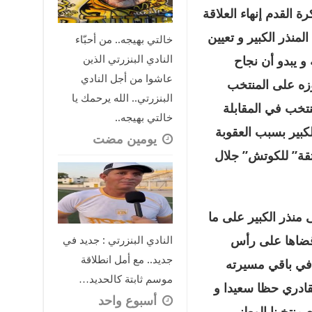
ة القدم إنهاء العلاقة
لمنذر الكبير و تعيين
خالتي بهيجه.. من أحبّاء
النادي البنزرتي الذين
و يبدو أن نجاح
عاشوا من أجل النادي
وزه على المنتخب
البنزرتي.. الله يرحمك يا
نتخب في المقابلة
خالتي بهيجه..
كبير بسبب العقوبة
‏يومين مضت
ثقة” للكوتش” جلال
 منذر الكبير على ما
قضاها على رأس
النادي البنزرتي : جديد في
جديد.. مع أمل انطلاقة
 في باقي مسيرته
موسم ثابتة كالحديد…
لقادري حظا سعيدا و
‏أسبوع واحد
منتخبنا الوطني.