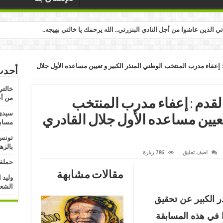
رتي الذين عاشوا من أجل النادي البنزرتي.. الله يرحمك يا خالتي بهيجه..
: إعفاء مدرب المنتخب الوطني المنذر الكبير و تعيين مساعده الأول جلال
أحدث
خالتي
من أج
القدم : إعفاء مدرب المنتخب
سيدي 
تعيين مساعده الأول جلال القادري
مسابق
تونس:
بالزه
اضف تعليق
786 زيارة
حملة 
مقالات مشابهة
وليد 
الشعب
ر الكبير عن تحقيق
 في هذه المسابقة