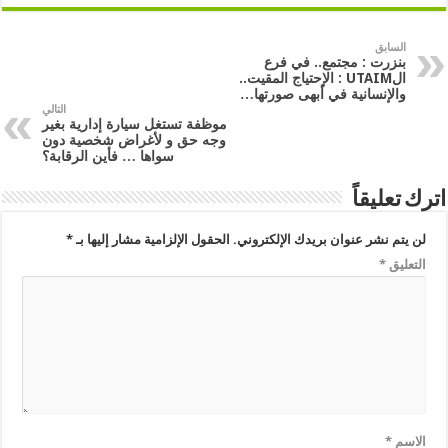
السابق
بنزرت : مجتمع.. في فرع
الUTAIM : الإحتياج المقيت..
والإنسانية في أبهى صورتها…
التالي
موظفة تستغل سيارة إدارية بغير
وجه حق و لأغراض شخصية دون
سواها … فأين الرقابة؟
اترك تعليقاً
لن يتم نشر عنوان بريدك الإلكتروني.
الحقول الإلزامية مشار إليها بـ
*
التعليق
*
الاسم
*