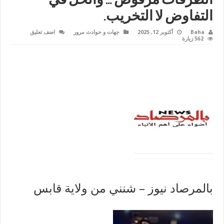
الطرقات مرفوض … والحلّ في
التفاوض لا التخريب.
Baha
أكتوبر 12, 2025
جهات و حوادث مرور
اضف تعليق
562 زيارة
بالمرصاد نيوز – شنني من ولاية قابس