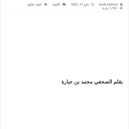
badreddine
مايو 17, 2022
عالمية
اضف تعليق
1,157 زيارة
بقلم الصحفي محمد بن جبارة