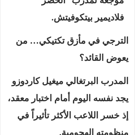
موجعة لمدرب “الخضر”
فلاديمير بيتكوفيتش
.
الترجي في مأزق تكتيكي… من
يعوض القائد؟
المدرب البرتغالي ميغيل كاردوزو
يجد نفسه اليوم أمام اختبار معقد،
إذ خسر اللاعب الأكثر تأثيراً في
منظومته الهجومية
.