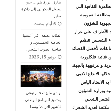
طارق الزرقاطي… حين
اهرة الثقافية التي
يتحول الحكواتي إلى ذاكرة
مطالعة العمومية
وطن.
الجهوية للشؤون
د الأطراف على غرار
الفنّانة عفيفه.. في أغنيتها
ء الشعبيين تنظيم
الخاصة الخمسين.. و
بقات لأفضل القصائد
صاحبة الصوت الشجي،
يونيو 15, 2026
نائية فلكلورية
رية والترفيهية بالجهة
.
الها الابداع الادبي
به الاستاذ الياس
مية بوزارة الشؤون
بوادي مليز:اختتام نوعي
 الشعر الشعبي
ومتميز للبرنامج الوطني
لـ”شهر التراث” وسط
كثفة لعديد الشعراء