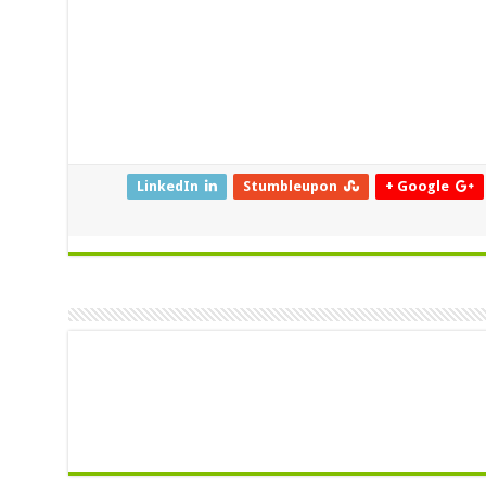
LinkedIn
Stumbleupon
Google +