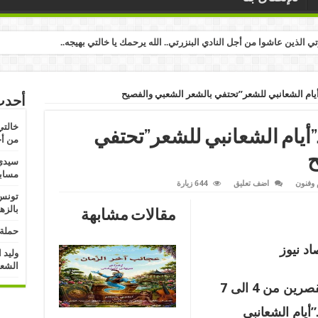
رتي الذين عاشوا من أجل النادي البنزرتي.. الله يرحمك يا خالتي بهيجه..
”أيام الشعانبي للشعر”تحتفي بالشعر الشعبي والفصيح
أحدث
خالتي
ـ”أيام الشعانبي للشعر”تحتفي
من أج
ح
سيدي 
مسابق
 وفنون
اضف تعليق
644 زيارة
تونس:
بالزه
مقالات مشابهة
حملة 
د نيوز
وليد 
الشعب
تحتضن منطقة سبيطلة من ولاية القصرين من 4 الى 7
”أيام الشعانبي