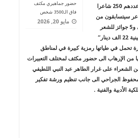
حضور جماهيري مكثف
 عددهم
250
شاعرا
فاق الـ3500 شخص
جنة الفرز الى اختيار 70 شاعر سيتسابقون من
مايو 20, 2026
أجل الفوز بـ 5 جوائز للشعر الشعبي و5 جوائز للشعر
دينار
”
رة تحمل في طياتها رمزية كبيرة في لمناطق
نها من الإرهاب الى حضور مكثف لمختلف التعبيرات
 الشعراء على غرار الطاهر عبد النبي اللطيفي
محفوظ الجراحي الى جانب تنظيم ورشة تفكير
ة الأدبية والفنية
.