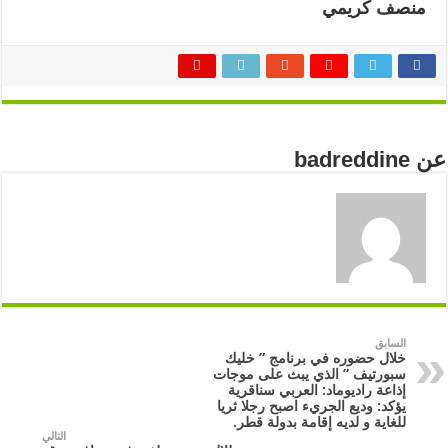
منصف كريمي
عن badreddine
السابق
خلال حضوره في برنامج ” خليك
سبورتيف ” الذي يبث على موجات
إذاعة راديوماد: العربي سناقرية
يؤكد: وديع الجريء اصبح رجلا ثريا
للغاية و لديه إقامة بدولة قطر.
التالي