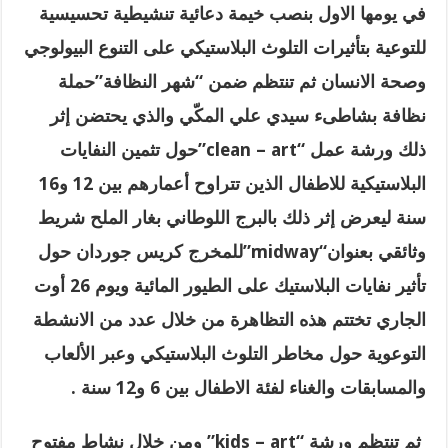
في يومها الاول بنصب خيمة دعائية تنشيطية تحسيسية
للتوعية بتأثيرات التلوث البلاستيكي على التنوع البيولوجي
وصحة الانسان ثم تنتظم ضمن “شهر النظافة”حملة
نظافة بشاطىء سيدي علي المكّي والذي يحتضن إثر
ذلك ورشة عمل
“clean – art”
حول تثمين النفايات
البلاستيكية للاطفال الذين تتراوح أعمارهم بين 12 و16
سنة ليعرض إثر ذلك بالبرج اللوطاني بغار الملح شريط
وثائقي بعنوان
“midway”
للمخرج كريس جوردان حول
تأثير نفايات البلاستيك على الطيور المائية ويوم 26 أوت
الجاري تختتم هذه التظاهرة من خلال عدد من الانشطة
التوعوية حول مخاطر التلوث البلاستيكي وعبر الألعاب
والمسابقات والغناء لفئة الاطفال بين 6 و12 سنة .
ثم تنتظم ورشة
“kids – art”
ومن خلال نشاط مفتوح