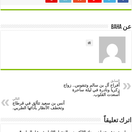
عن Baha
السابق
أفراح آل بن سالم وتنفوس.. زواج
زكريا ونادرة في ليلة ساحرة
أسعدت القلوب.
التالي
أنس بن سعيد تتألق في قرطاج
وتخطف الأنظار بأدائها الطربي.
اترك تعليقاً