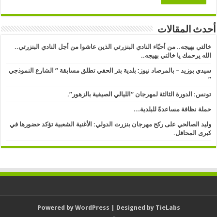
أحدث المقالات
خالتي بهيجه.. من أحبّاء النادي البنزرتي الذين عاشوا من أجل النادي البنزرتي..
الله يرحمك يا خالتي بهيجه..
سيدي بوزيد – بالمرصاد نيوز: بلدية بئر الحفي تطلق مسابقة ” الشارع النموذجي
” ​
تونس: الدورة الثالثة لمهرجان “الليالي الصيفية بالزهور”.
حملة نظافة مساعدةً للبلدية…
وليد الصالحي على ركح مهرجان بنزرت الدولي: الأغنية الشعبية تؤكد حضورها في
كبرى المحافل.
Powered by
WordPress
| Designed by
TieLabs