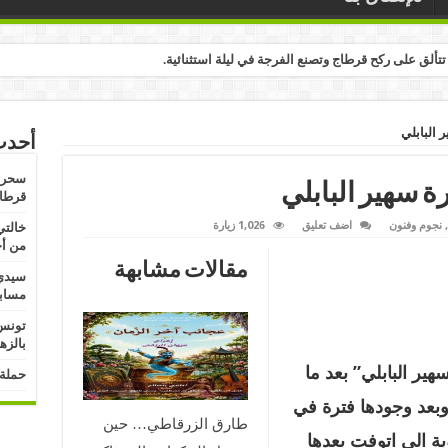
تألق على ركح قرطاج وتصنع الفرجة في ليلة استثنائية.
 البابلي
أحدث
سحر ا
رة سهير البابلي
قرطاج
,
نجوم وفنون
اضف تعليق
1,026 زيارة
خالتي
من أج
مقالات مشابهة
سيدي 
مسابق
تونس:
بالزه
ير البابلي” بعد ما
حملة 
بعد وجودها فترة في
طارق الزرقاطي… حين
وبة الي اتوفت بعدها