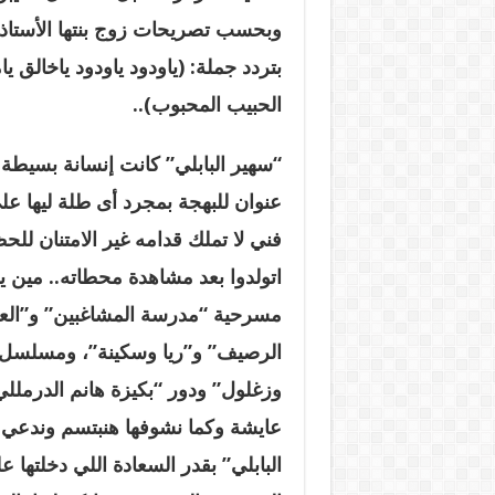
وبحسب تصريحات زوج بنتها الأستاذ
بتردد جملة: (ياودود ياودود ياخالق
الحبيب المحبوب
)..
“
سهير البابلي” كانت إنسانة بسيط
عنوان للبهجة بمجرد أى طلة ليها ع
فني لا تملك قدامه غير الامتنان للح
اتولدوا بعد مشاهدة محطاته.. مين 
مسرحية “مدرسة المشاغبين” و”العا
الرصيف” و”ريا وسكينة”، ومسلسل 
وزغلول” ودور “بكيزة هانم الدرمل
عايشة وك
ما نشوفها هنبتسم وندعي ل
البابلي” بقدر السعادة اللي دخلتها 