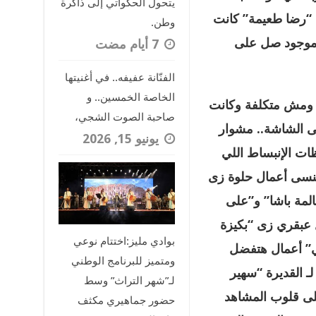
يتحول الحكواتي إلى ذاكرة
 “رضا طعيمة” كانت
وطن.
 ياموجود صل على
الفنّانة عفيفه.. في أغنيتها
الخاصة الخمسين.. و
ة ومش متكلفة وكانت
صاحبة الصوت الشجي،
لى الشاشة.. مشوار
يونيو 15, 2026
ظات الإنبساط اللي
ينسى أعمال حلوة زى
لمة باشا” و”على
عبقري زى “بكيزة
بوادي مليز:اختتام نوعي
لي” أعمال هتفضل
ومتميز للبرنامج الوطني
ـ القديرة “سهير
لـ”شهر التراث” وسط
على قلوب المشاهد
حضور جماهيري مكثف