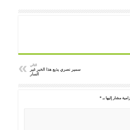
التالي
سمير نصري يذيع هذا الخبر غير
السار
امية مشار إليها بـ
*