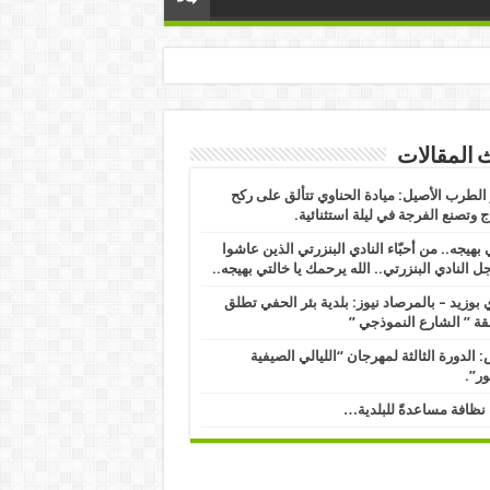
 المقالات
لطرب الأصيل: ميادة الحناوي تتألق على ركح
 وتصنع الفرجة في ليلة استثنائية.
 بهيجه.. من أحبّاء النادي البنزرتي الذين عاشوا
ل النادي البنزرتي.. الله يرحمك يا خالتي بهيجه..
بوزيد – بالمرصاد نيوز: بلدية بئر الحفي تطلق
ة ” الشارع النموذجي ” ​
 الدورة الثالثة لمهرجان “الليالي الصيفية
ور”.
نظافة مساعدةً للبلدية…