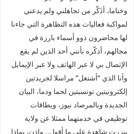
وختاما، أذَكّر من تجاهلني ولم يدعني
لمواكبة فعاليات هذه التظاهرة التي جاءنا
لها محاضرون ذوو أسماء بارزة في
مجالهم، أذكّره بأنني أحد الذين لم يقع
الإتصال بي لا عبر الهاتف ولا عبر الإيمايل
وأنا الذي “أشتغل” مراسلا لجريدتين
إلكترونيتين تونسيتين لحما ودما، البيان
الجديدة وبالمرصاد نيوز، وبطاقات
توظيفي في خدمتهما ممثلا عن ولاية
بنزرت شاهدة على ما أقول.. وإذن، بماذا