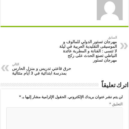
السابق
مهرجان تستور الدولي للمالوف و
الموسيقى التقليدية العربية في ليلة
لا تنسى : الفنانة و المطربة عائدة
النياطي تصنع الحدث على ركح
مهرجان تستور
التالي
حرق قاعتي تدريس و منزل الحارس
بمدرسة ابتدائية في 3 أيام متتالية
اترك تعليقاً
لن يتم نشر عنوان بريدك الإلكتروني.
الحقول الإلزامية مشار إليها بـ
*
التعليق
*