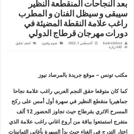
بعد النجاحات المنقطعة النظير
سيبقى و سيظل الفنان و المطرب
راغب علامة النقطة المضيئة في
دورات مهرجان قرطاج الدولي
badreddine
أغسطس 1, 2022
نجوم وفنون
اضف تعليق
643 زيارة
مكتب تونس – موقع جريدة بالمرصاد نيوز
كما كان متوقعا حقق النجم العربي راغب علامة نجاحا
جماهيريا منقطع النظير في سهرة أول أمس على ركح
المسرح الاثري بقرطاج حيث تجاوز الحضور 12 ألف
متفرج استمتعوا بباقة من أروع اغاني راغب علامة الذي
اختار التدرج في الغناء حيث بدأ السهرة بأغاني الثمانينات