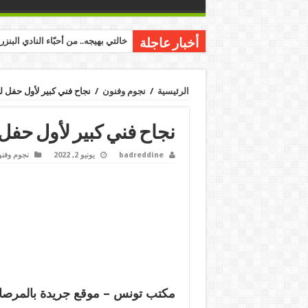
خالتي بهيجه.. من أحبّاء النادي البنز
أخبار عاجلة
الرئيسية
/
نجوم وفنون
/
نجاح فني كبير لأول حفل 
نجاح فني كبير لأول حفل
badreddine
يونيو 2, 2022
نجوم وفن
مكتب تونس – موقع جريدة بالمرصاد