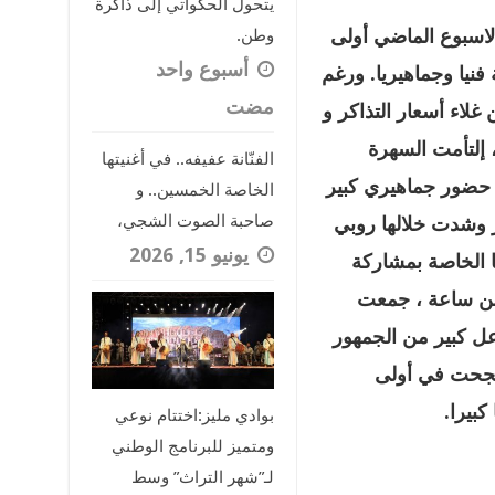
يتحول الحكواتي إلى ذاكرة
لاسبوع الماضي أولى
وطن.
‏أسبوع واحد
فنيا وجماهيريا. ورغم
مضت
غلاء أسعار التذاكر و
إلتأمت السهرة
الفنّانة عفيفه.. في أغنيتها
 حضور جماهيري كبير
الخاصة الخمسين.. و
صاحبة الصوت الشجي،
 وشدت خلالها روبي
يونيو 15, 2026
 الخاصة بمشاركة
 من ساعة ، جمعت
عل كبير من الجمهور
 نجحت في أولى
بيرا.
بوادي مليز:اختتام نوعي
ومتميز للبرنامج الوطني
لـ”شهر التراث” وسط