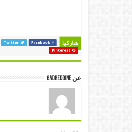
Twitter
Facebook
شاركها
Pinterest
عن badreddine