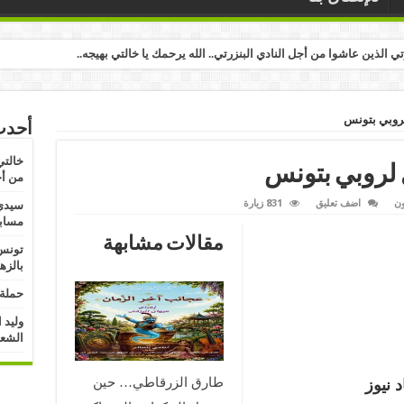
رتي الذين عاشوا من أجل النادي البنزرتي.. الله يرحمك يا خالتي بهيجه..
لروبي بتونس
أحدث
خالتي
 لروبي بتونس
من أج
ون
اضف تعليق
831 زيارة
سيدي 
مسابق
مقالات مشابهة
تونس:
بالزه
حملة 
وليد 
الشعب
طارق الزرقاطي… حين
 نيوز