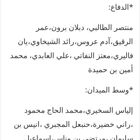
*الدفاع:
منتصر الطالبي، دبلان برون،عمر
الرقيق،آدم عروس،رائد الشيخاوي،يان
فاليري،معتز النفاتي ،علي العابدي، محمد
أمين بن حميدة
*وسط الميدان:
إلياس السخيري،محمد الحاج محمود
،راني خضيرة،حنبعل المجبري ،انيس بن
سليمان ،مرتضى بن وناس،إسماعيل