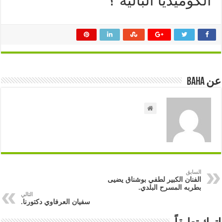
الكوميديا البالية ؟
عن Baha
السابق
الفنان الكبير لطفي بوشناق يضيى
بطربه المسرح البلدي.
التالي
سفيان العرفاوي دكتورنا.