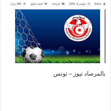
Baha
نوفمبر 4, 2025
الرياضة
اضف تعليق
486 زيارة
بالمرصاد نيوز – تونس