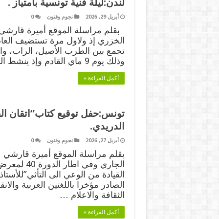
لندن:ليلة فنية تونسية بامتياز .
أبريل 29, 2026
نجوم وفنون
0
بقلم مراسلة الموقع أميرة قارشي 
الخزري إذ ولاول مرة تستضيف العاص
تجمع بين الطرب الأصيل، الراب، وا
وذلك يوم 9 ماي القادم وإذ ينشط السهرة الثنائي الإعلامي علاء …
أكمل القراءة »
تونس:حفل توقيع كتاب”اتقان القي
الدريدي.
أبريل 27, 2026
نجوم وفنون
0
الجاري وفي
القيادة من الوعي الى التأثي”للأستاذة
الصادر مؤخرا باللغتين العربية وا
الثقافة والاعلام …
أكمل القراءة »