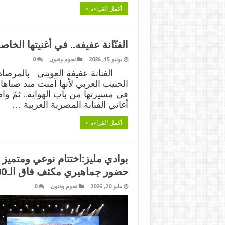
أكمل القراءة »
الفنّانة عفيفه.. في أغنيتها ال
يونيو 15, 2026
نجوم وفنون
0
الفنانة عفيفة العويني بالمرصاد 
الحبيب العربي لأنها آمنت منذ صباها ب
في مسيرتها من باب الهواية.. ثمّ وا
أغاني الفنانة المصرية العربية …
أكمل القراءة »
بوادي مليز:اختتام نوعي ومتميز
حضور جماهيري مكثف فاق الـ3500 شخص
مايو 20, 2026
نجوم وفنون
0