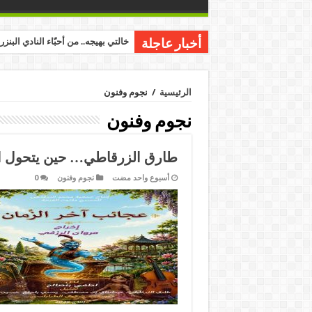
خالتي بهيجه.. من أحبّاء النادي البنز
أخبار عاجلة
الرئيسية
/
نجوم وفنون
نجوم وفنون
طارق الزرقاطي… حين يتحول ال
‏أسبوع واحد مضت
نجوم وفنون
0