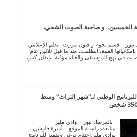
خاصة الخمسين.. و صاحبة الصوت الشجي،
نيوز – قسم نجوم و فنون بنزرت بقلم الإعلامي
إمكانياتها الفنية، انطلقت، منذ ما قبل ثلاثين عام،
صلت في نهج الموسيقى والغناء مؤدّية، بإتقان كبير،
 للبرنامج الوطني لـ”شهر التراث” وسط
بالمرصاد نيوز – وادي مليز
متابعةمراسلة الموقع أميرة قارشي
بوادي مليز:اختتام نوعي ومتميز للبرنامج