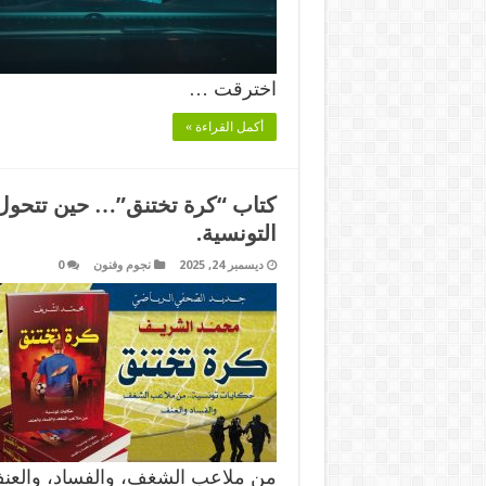
اخترقت …
أكمل القراءة »
كتاب “كرة تختنق”… حين تتحول 
التونسية.
ديسمبر 24, 2025
نجوم وفنون
0
من ملاعب الشغف، والفساد، والع