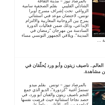
بالمرصاد نيوز – مدينة الثقافة
الشاذلي القليبي بقلم الصجفية سامية
الزواغي تحت إشراف مسرح أوبرا
تونس، لاحتضان موعد فني استثنائي
يمزج بين الروحانية المغاربية والالتزام
الإبداعي، وذلك ضمن فعاليات الدورة
السادسة من مهرجان “رمضان في
المدينة”. ويلاقي الجمهور التونسي مساء
العالم.. ناصيف زيتون وأبو ورد يُحلّقان في
بالمرصاد نيوز – تونس بقلم ميدو
تستمرّ أغنية “كزدورة”، الديو الذي جمع
النجم ناصيف زيتون والفنان أبو ورد، في
حصد نجاحا استثنائية حيث فرضت نفسها
كواحدة من أكثر الأغاني رواجاً على