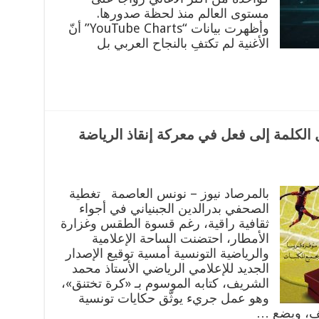
مستوى العالم منذ لحظة صدورها.
وأظهرت بيانات “YouTube Charts” أنّ
الأغنية لم تكتفِ بالنجاح العربي بل
الكلمة إلى فعل في معركة إنقاذ الرياضة
بالمرصاد نيوز – نونس العاصمة تغطية
الصحفي بدرالدين الجبنياني في أجواء
ثقافية راقية، رغم قسوة الطقس وغزارة
الأمطار، احتضنت الساحة الإعلامية
والرياضية التونسية أمسية توقيع الإصدار
الجديد للإعلامي الرياضي الأستاذ محمد
الشريف، كتابه الموسوم بـ «كرة تختنق»،
وهو عمل جريء يوثّق حكايات تونسية
نف، ويضع …