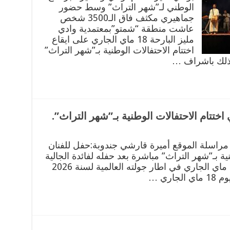
الوطني لـ”شهر التراث” وسط حضور
جماهيري مكثف فاق الـ3500 شخص
عاشت منطقة “شمتو”بمعتمدية وادي
مليز البارحة 18 ماي الجاري على ايقاع
اختتام الاحتفالات الوطنية بـ”شهر التراث”
 وذلك باشراف …
ختتام الاحتفالات الوطنية بـ”شهر التراث”.
 مراسلة الموقع أميرة قارشي جندوبة:حفل للفنان
ية بـ”شهر التراث” مباشرة بعد حفله لفائدة الجالية
التونسية بباريس والذي انتظم يوم 9 ماي الجاري في اطار جولته العالمية لسنة 2026
ري …