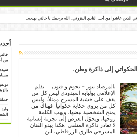
رتي الذين عاشوا من أجل النادي البنزرتي.. الله يرحمك يا خالتي بهيجه..
أحدث
خالتي
من أج
حكواتي إلى ذاكرة وطن.
سيدي 
مسابق
تونس:
بالمرصاد نيوز – نحوم و فنون بقلم
بالزه
الإعلامي بولبابة العيدودي ليس كل من
يقف على خشبة المسرح ممثلاً، وليس
حملة 
كل من يروي حكاية حكواتياً. فهناك من
وليد 
يمنح الشخصية نبضها، ويهب الكلمة
الشعب
روحها، ويحوّل العرض إلى تجربة إنسانية
لا تغادر ذاكرة المتلقي. هكذا يبدو الفنان
المسرحي طارق الزرقاطي، ابن …