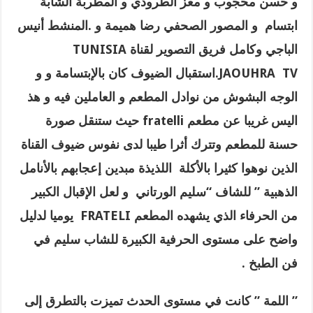
و حسن محجوب و معز الطرودي و المطربة الشابة
ابتسام و المصور الصحفي رضا هميمة و
.
المنشط أنيس
الباجي وكامل فريق التصوير لقناة
TUNISIA
JAOUHRA TV
.استقبال الضيوف كان بالإبتسامة و و
الوجه البشوش من نوادل المطعم و العاملين فيه و هذ
اليس غريبا عن مطعم fratelli حيث ستنقل صورة
حسنة للمطعم وتترك أثرا طيبا لدى نفوس ضيوف القناة
الذين نوهوا كثيرا بالأكلة اللذيذة مبدين إعجابهم بالأنامل
الذهبية ” للشاف “سليم الورتاني و لعل الإقبال الكبير
من الحرفاء الذي يشهده المطعم
FRATELI يوميا
لدليل
واضح على مستوى الحرفية الكبيرة للشاب سليم في
فن الطبخ .
” اللمة ” كانت في مستوى الحدث تميزت بالتطرق إلى