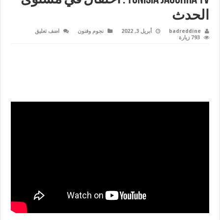
الحدث
badreddine
أبريل 3, 2022
نجوم وفنون
اضف تعليق
793 زيارة