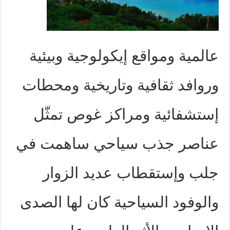
عالمية ومواقع إيكولوجية وبيئية
وروافد ثقافية وتاريخية ومحطات
إستشفائية ومراكز غوص تمثّل
عناصر جذب سياحي ساهمت في
جلب وإستقطاب عديد الزوار
والوفود السياحية كان لها الصدى