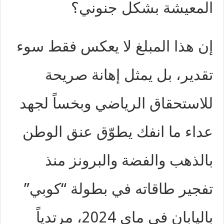
المعيشة بشكل جنوني؟
إن هذا المبلغ لا يعكس فقط سوء
تقدير، بل يمثل إهانة صريحة
للاستحقاق الرياضي وبخساً لجهد
عداء ما انفك يطوّق عنق الوطن
بالذهب والفضة والبرونز منذ
تفجير طاقاته في بطولة “كوبي”
باليابان في ماي 2024، مرتدياً