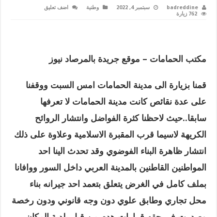
badreddine
سبتمبر 4, 2022
وطنية
اضف تعليق
762 زيارة
مكتب الحمامات – موقع جريدة بالمرصاد نيوز
قمنا
بزيارة الى مدينة الحمامات امس السبت ووقفنا
على عدة نقائص كانت مدينة الحمامات لا تعرفها
سابقا..حيث لاحظنا كثرة الفواضل وانتشار الروائح
الكريهة لاسيما قرب المقبرة الاسلامية وعلاوة على ذلك
انتشار ظاهرة البناء الفوضوي وقد تحدث الينا احد
المواطنين القاطنين بالمدينة العربي داخل السور ووافانا
بملف كامل في الغرض يتعلق بتعمد احد جيرانه بناء
محل تجاري وطابق علوي دون وجه قانوني ودون رخصة
وصدرت في حقه قرارات هدم من قبل بلدية المكان