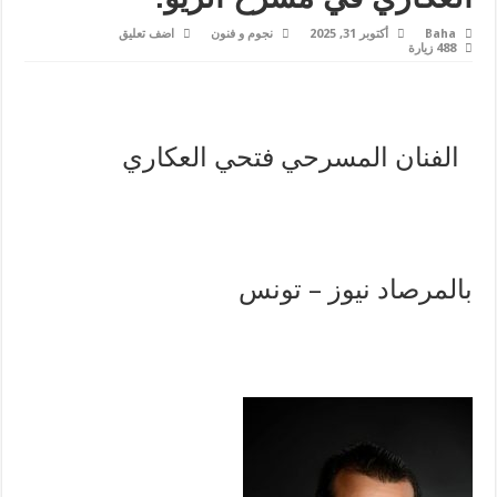
Baha
أكتوبر 31, 2025
نجوم و فنون
اضف تعليق
488 زيارة
الفنان المسرحي فتحي العكاري
بالمرصاد نيوز – تونس