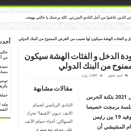
رتي الذين عاشوا من أجل النادي البنزرتي.. الله يرحمك يا خالتي بهيجه..
خل و الفئات الهشة سيكون لها نصيب من القرض الممنوح من البنك الدولي
أحدث
خالتي
ودة الدخل و الفئات الهشة سيكون
من أج
منوح من البنك الدولي
سيدي 
مسابق
اضف تعليق
1,097 زيارة
تونس:
بالزه
مقالات مشابهة
حملة 
عقب إشرافه اليوم السبت 10 أفريل 2021 بثكنة الحرس
وليد 
النادي الرياضي لحمام
و جلسة برمجت خصيصا
الشعب
الانف :ديون “الفيفا” تحرك
مع أعضاء اللجنة العلمية لمكافحة كوفيد 19 بين رئيس
السواكن: أحباء حمام الأنف
هشام المشيشي أن
على موعد مع سهرة