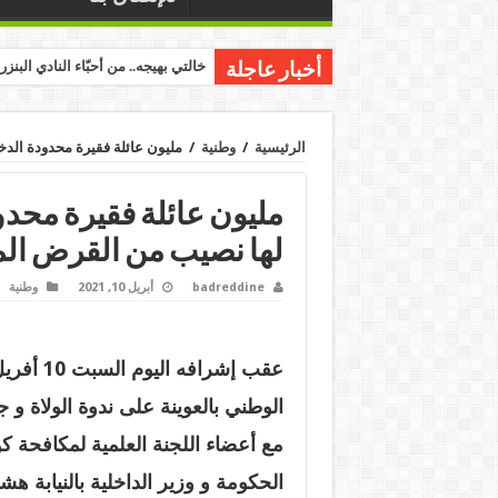
خالتي بهيجه.. من أحبّاء النادي البنز
أخبار عاجلة
الرئيسية
/
وطنية
/
مليون عائلة فقيرة محدودة الد
مليون عائلة فقيرة محد
لها نصيب من القرض الم
badreddine
أبريل 10, 2021
وطنية
الوطني بالعوينة على ندوة الولاة 
الحكومة و وزير الداخلية بالنيابة 