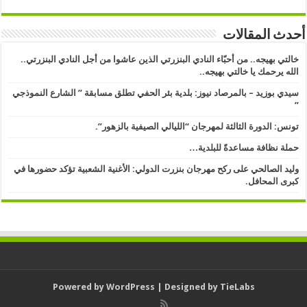
أحدث المقالات
خالتي بهيجه.. من أحبّاء النادي البنزرتي الذين عاشوا من أجل النادي البنزرتي..
الله يرحمك يا خالتي بهيجه..
سيدي بوزيد – بالمرصاد نيوز: بلدية بئر الحفي تطلق مسابقة ” الشارع النموذجي
” ​
تونس: الدورة الثالثة لمهرجان “الليالي الصيفية بالزهور”.
حملة نظافة مساعدةً للبلدية…
وليد الصالحي على ركح مهرجان بنزرت الدولي: الأغنية الشعبية تؤكد حضورها في
كبرى المحافل.
Powered by
WordPress
| Designed by
TieLabs