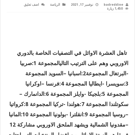
badreddine
نوفمبر 17, 2021
الرياضة
اضف تعليق
1,450 زيارة
تاهل العشرة الاوائل في التصفيات الخاصة بالدوري
الاوروبي وهم على الترتيب التاليالمجموعة 1:صربيا
-البرتغال المجموعة2:اسبانيا
–
السويد المجموعة
3:سويسرا -ايطاليا المجموعة 4:فرنسا –اوكرانيا
المجموعة 5:بلجيكا -وايلز المجموعة 6:الدانمارك –
سكوتلندا المجموعة 7:هولندا -تركيا المجموعة 8:كرواتيا
–روسيا المجموعة 9:انقلترا -بولونيا المجموعة 10:المانيا
–مقدونيا الشمالية ويشهد الملحق الاوروبي مشاركة 12
فريقا هم الستة الاوائل من افضل المنتخبات التي احتلت