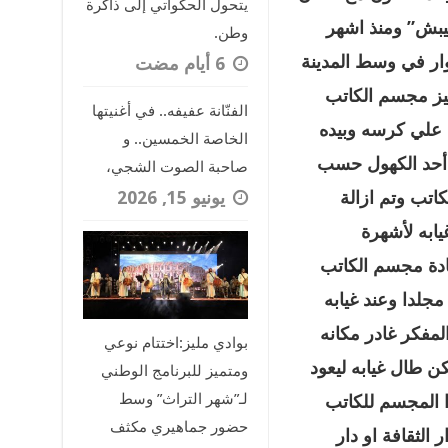
يتحول الحكواتي إلى ذاكرة
يبش” ومنذ اشهر
وطن.
ار في وسط المدينة
كيز مجسم الكاتب
الفنّانة عفيفه.. في أغنيتها
 علي كرسه وبيده
الخاصة الخمسين.. و
 أحد الكهول حسب
صاحبة الصوت الشجي،
يونيو 15, 2026
تب وتم ازالة
يابه لأشهرة
ادة مجسم الكاتب
مجلدا وعند غيابه
لمفكر غادر مكانه
بوادي مليز:اختتام نوعي
لكن طال غيابه ليعود
ومتميز للبرنامج الوطني
لـ”شهر التراث” وسط
ا المجسم للكاتب
حضور جماهيري مكثف
 الثقافة او دار