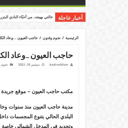
خالتي بهيجه.. من أحبّاء النادي البنز
أخبار عاجلة
الرئيسية
/
نجوم وفنون
/
حاجب العيون …وعاد الكات
حاجب العيون …وعاد الكا
badreddine
سبتمبر 10, 2022
نجوم 
مكتب حاجب العيون – موقع جريدة با
مدينة حاجب العيون منذ سنوات وخ
البلدي الحالي بتنوع المجسمات داخل
وتحديد في المدخل الشمالي خاصة بعد