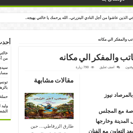
رتي الذين عاشوا من أجل النادي البنزرتي.. الله يرحمك يا خالتي بهيجه..
ب والمفكر الي مكانه
أحدث
خالتي
تب والمفكر الي مكانه
من أج
وفنون
اضف تعليق
790 زيارة
سيدي 
مسابق
مقالات مشابهة
تونس:
بالزه
لمرصاد نيوز
حملة 
وليد 
اصة مع المجلس
الشعب
 المدينة وخارجها
طارق الزرقاطي… حين
 التعاون مع الفنان