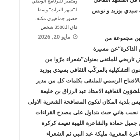
ومتميز للبرنامج الوطني
لـ”شهر التراث” وسط
 سيدي بوزيد و تونس
حضور جماهيري مكثف
فاق الـ3500 شخص
مايو 20, 2026
شين مجموعة من
لذاكرة”عن مسيرة
 تاريخي للملتقى بعنوان”شعراء مرّوا من
ن التشكيلية بالمركّب الثقافي بسيدي بوزيد
الافتتاح الرسمي للملتقى بكلمات كل من مدير
شؤون الثقافية الاستاذ عبد الرزاق بن خليفة
يس بلدية المكان لتكون المصافحة الشعرية الاولى
 نجيب هاني حيث يتداول على مصدح القراءات
ميل حمادة والشاعرة الليبية نعيمة كركرة
رة المغربية مليكة عبد النبي ثم الشعراء