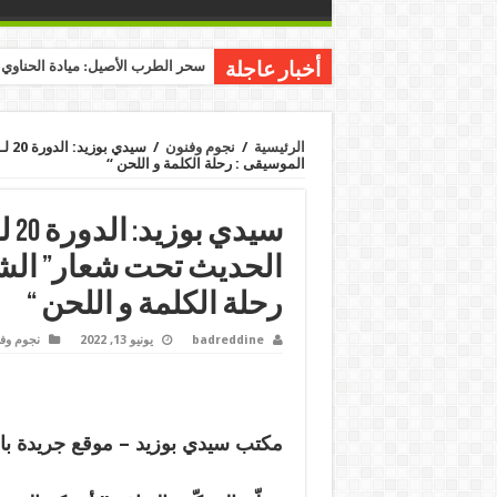
سحر الطرب الأصيل: ميادة الحناوي ت
أخبار عاجلة
الرئيسية
/
نجوم وفنون
/
سيد
الموسيقى : رحلة الكلمة و اللحن “
سيد
الحديث تحت شعار” الشع
رحلة الكلمة و اللحن “
badreddine
يونيو 13, 2022
نجوم وف
مكتب سيدي بوزيد – موقع جريدة با