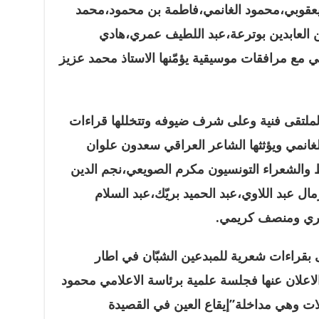
يعقوبي،محمود الغانمي،فاطمة بن محمود،محمد
 العابدين بوترعة،عبد اللطيف عمري،هادي
ي مع مرافقات موسيقية يؤمّنها الاستاذ محمد عزيز
لملتقى فنية وعلى شرف ضيوفه وتتخللها قراءات
انمي ويؤثثها الشاعر العراقي سعدون علوان
 والشعراء التونسيون مكرم الصويعي،نجم الدين
عبد اللاوي،عبد الحميد بريّك،عبد السلام
يري ومنصف كريمي.
ملتقى بقراءات شعرية للمبدعين الشبّان في اطار
اعلان عنها فجلسة علمية برئاسة الاعلامي محمود
يث تقدّم خلالها 3 مداخلات وهي مداخلة”إيقاع العين في القصيدة