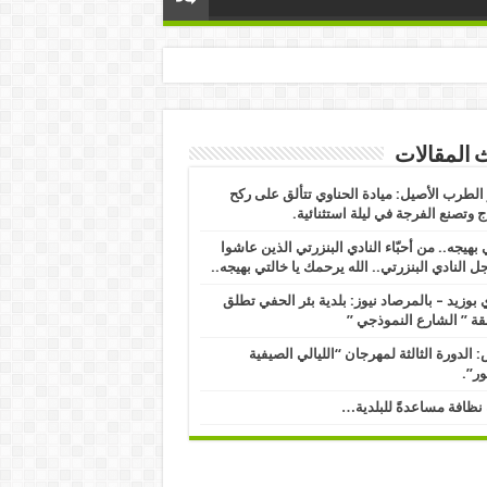
 المقالات
لطرب الأصيل: ميادة الحناوي تتألق على ركح
 وتصنع الفرجة في ليلة استثنائية.
 بهيجه.. من أحبّاء النادي البنزرتي الذين عاشوا
ل النادي البنزرتي.. الله يرحمك يا خالتي بهيجه..
بوزيد – بالمرصاد نيوز: بلدية بئر الحفي تطلق
ة ” الشارع النموذجي ” ​
 الدورة الثالثة لمهرجان “الليالي الصيفية
ور”.
نظافة مساعدةً للبلدية…