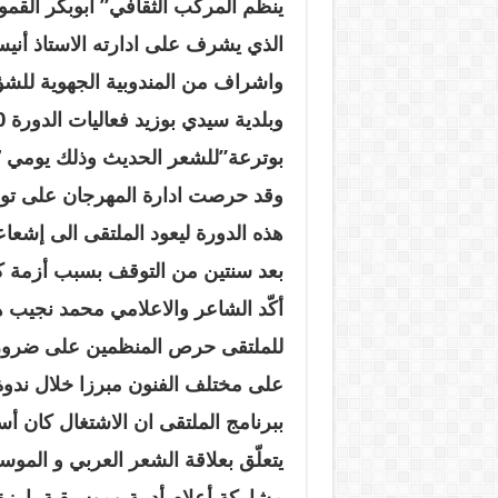
ينظّم المركّب الثقافي” أبوبكر الق
الذي يشرف على ادارته الاستاذ أنيس
واشراف من المندوبية الجهوية للشؤو
وقد حرصت ادارة المهرجان على تو
هذه الدورة ليعود الملتقى الى إشعاع
بعد سنتين من التوقف بسبب أزمة كو
أكّد الشاعر والاعلامي محمد نجيب ه
للملتقى حرص المنظمين على ضرورة 
على مختلف الفنون مبرزا خلال ندو
ببرنامج الملتقى ان الاشتغال كان 
يتعلّق بعلاقة الشعر العربي و المو
مشاركة أعلام أدبية وموسيقية بارزة