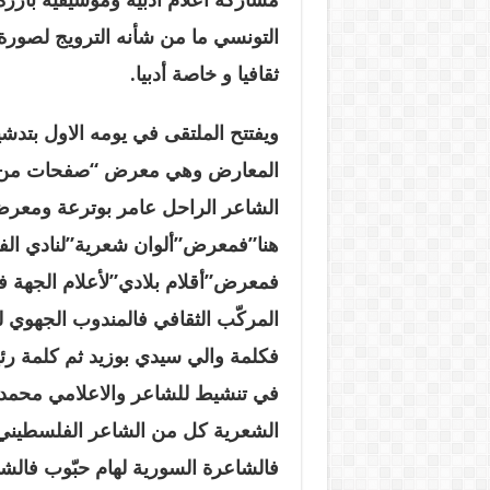
التونسي ما من شأنه الترويج لصورة
ثقافيا و خاصة أدبيا
.
ويفتتح الملتقى في يومه الاول بتد
المعارض وهي معرض “صفحات من ا
الشاعر الراحل عامر بوترعة ومعرض
هنا”فمعرض”ألوان شعرية”لنادي الفنو
فمعرض”أقلام بلادي”لأعلام الجهة ف
المركّب الثقافي فالمندوب الجهوي لل
فكلمة والي سيدي بوزيد ثم كلمة رئ
في تنشيط للشاعر والاعلامي محمد
الشعرية كل من الشاعر الفلسطيني ج
فالشاعرة السورية لهام حبّوب فالشاع