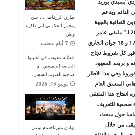
مودي”بسيدي بوزيد
 الدائم وبدعم
طارق الزرقاطي… حين
ن الثقافية بالجهة
يتحول الحكواتي إلى ذاكرة
وبلدية سيدي بوزيد فعاليات الدورة 20 لـ” ملتقى عامر
وطن.
بوترعة”للشعر الحديث وذلك يومي 17 و 18 جوان الجاري
فير كل شروط نجاح
الفنّانة عفيفه.. في أغنيتها
ه و بريقه المعهود
الخاصة الخمسين.. و
رونا وفي هذا الاطار
صاحبة الصوت الشجي،
يونيو 15, 2026
اني المنسق العام
انفتاح هذا الملتقى
ة صحفية للتعريف
أساسا حول مبحث
سيقى من خلال
بوادي مليز:اختتام نوعي
 في المشهد الثقافي