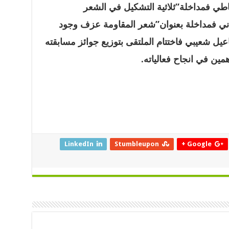
قاطي فمداخلة”ثلاثية التشكيل في الشعر
هاني فمداخلة بعنوان”شعر المقاومة عزف وجود
يل شعيبي فاختتام الملتقى بتوزيع جوائز مسابقته
ين في انجاح فعالياته.
LinkedIn
Stumbleupon
Google +