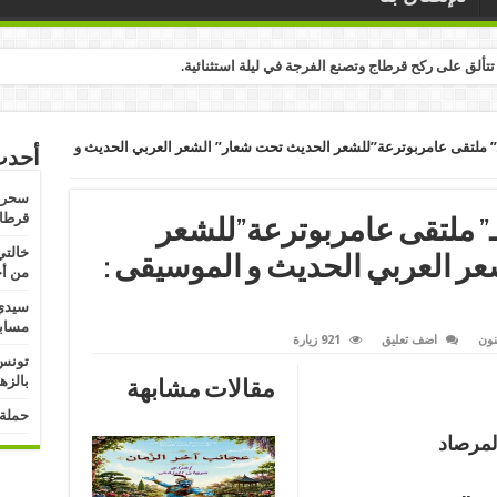
تألق على ركح قرطاج وتصنع الفرجة في ليلة استثنائية.
ي بوزيد: الدورة 20 لـ” ملتقى عامربوترعة”للشعر الحديث تحت شعار” الشعر العربي الحديث و
أحدث
سحر ا
قرطاج
ي بوزيد: الدورة 20 لـ” ملتقى عامربوترعة”للشعر
خالتي
ر العربي الحديث و الموسيقى :
من أج
سيدي 
مسابق
نون
اضف تعليق
921 زيارة
تونس:
بالزه
مقالات مشابهة
حملة 
لمرصاد