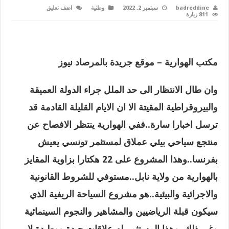
badreddine
سبتمبر 2, 2022
وطنية
اضف تعليق
811 زيارة
مكتب الهوارية – موقع جريدة بالمرصاد نيوز
وان طال الانتظار الى حد الملل جراء الدولة العميقة
والبيروقراطية المقيتة الا ان الايام القليلة القادمة قد
ترسل اخبارا سارة..ففي الهوارية ينتظر الافصاح عن
منتجع سياحي بيئي عملاق لمستثمر تونسي يعيش
بفرنسا..وهذا المشروع على 22 هكتارا بزاوية المقايز
بالهوارية من ولاية نابل..مستوفي للشروط القانونية
والاجرائية والبيئية..هو مشروع السياحة الريفية الذي
سيكون قبلة الرياضيين والمشاهير والنجوم السينمائية
وغير ذلك..وهذا المستثمر له علاقات جيدة ووطيدة لا