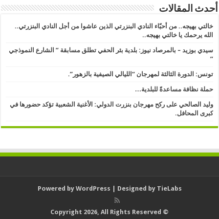
أحدث المقالات
خالتي بهيجه.. من أحبّاء النادي البنزرتي الذين عاشوا من أجل النادي البنزرتي..
الله يرحمك يا خالتي بهيجه..
سيدي بوزيد – بالمرصاد نيوز: بلدية بئر الحفي تطلق مسابقة ” الشارع النموذجي
” ​
تونس: الدورة الثالثة لمهرجان “الليالي الصيفية بالزهور”.
حملة نظافة مساعدةً للبلدية…
وليد الصالحي على ركح مهرجان بنزرت الدولي: الأغنية الشعبية تؤكد حضورها في
كبرى المحافل.
Powered by
WordPress
| Designed by
TieLabs
© Copyright 2026, All Rights Reserved