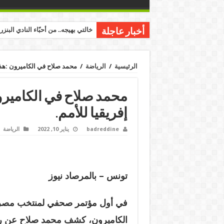
خالتي بهيجه.. من أحبّاء النادي البنز
أخبار عاجلة
الرئيسية
/
الرياضة
/
محمد صلاح في الكاميرون :هذ
محمد صلاح في الكامير
إفريقيا للأمم.
badreddine
يناير 10, 2022
الرياضة
تونس – بالمرصاد نيوز
في أول مؤتمر صحفي لمنتخب مصر 
الكاميرون، كشف محمد صلاح عن ر