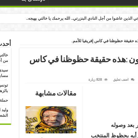
رتي الذين عاشوا من أجل النادي البنزرتي.. الله يرحمك يا خالتي بهيجه..
ه حقيقة حظوظنا في كاس إفريقيا للأمم.
أحدث
خالتي
ون :هذه حقيقة حظوظنا في كاس
من أج
سيدي 
مسابق
اضف تعليق
828 زيارة
تونس:
بالزه
مقالات مشابهة
حملة 
وليد 
الشعب
بعد وصوله
أيه بحظوظ المنتخب