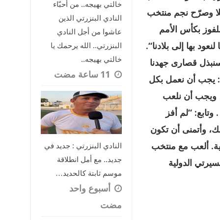
خالتي بهيجه.. من أحبّاء
ا وصرّح نجم منتخب
النادي البنزرتي الذين
للفوز بكأس الأمم
عاشوا من أجل النادي
نعود بها إلى بلادنا
“.
البنزرتي.. الله يرحمك يا
خالتي بهيجه..
 ضمن 11 لاعبا، وسنبذل قصارى جهدنا
:
يجب أن نعمل بكل
 ويجب أن نلعب
وتابع: “لم أفز
ك، وأتمنى أن تكون
ية. ألعب مع منتخب
النادي البنزرتي : جديد في
جديد.. مع أمل انطلاقة
يج مسيرتي الدولية
موسم ثابتة كالحديد…
‏أسبوع واحد
مضت