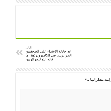
التالي
عد حادثة الاعتداء على الصحفيين
الجزائريين في الكاميرون :هذا ما
قاله ايتو للجزائريين
امية مشار إليها بـ
*