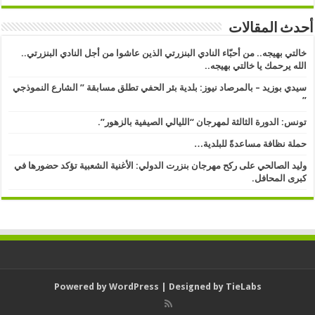
أحدث المقالات
خالتي بهيجه.. من أحبّاء النادي البنزرتي الذين عاشوا من أجل النادي البنزرتي..
الله يرحمك يا خالتي بهيجه..
سيدي بوزيد – بالمرصاد نيوز: بلدية بئر الحفي تطلق مسابقة ” الشارع النموذجي
” ​
تونس: الدورة الثالثة لمهرجان “الليالي الصيفية بالزهور”.
حملة نظافة مساعدةً للبلدية…
وليد الصالحي على ركح مهرجان بنزرت الدولي: الأغنية الشعبية تؤكد حضورها في
كبرى المحافل.
Powered by
WordPress
| Designed by
TieLabs