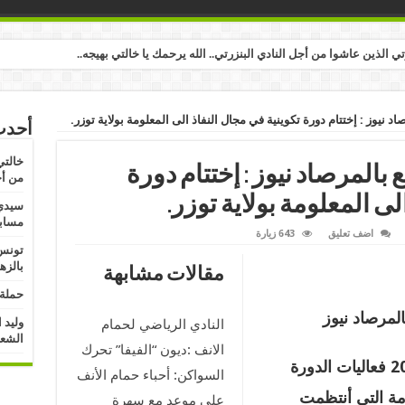
رتي الذين عاشوا من أجل النادي البنزرتي.. الله يرحمك يا خالتي بهيجه..
نيوز : إختتام دورة تكوينية في مجال النفاذ الى المعلومة بولاية توزر.
أحدث
خالتي
المرصاد نيوز : إختتام دورة
من أج
لى المعلومة بولاية توزر.
سيدي 
مسابق
اضف تعليق
643 زيارة
تونس:
بالزه
مقالات مشابهة
حملة 
لمرصاد نيوز
وليد 
النادي الرياضي لحمام
الشعب
الانف :ديون “الفيفا” تحرك
أختتمت اليوم السبت 19 نوفمبر 2022 فعاليات الدورة
السواكن: أحباء حمام الأنف
ومة التي أنتظمت
على موعد مع سهرة