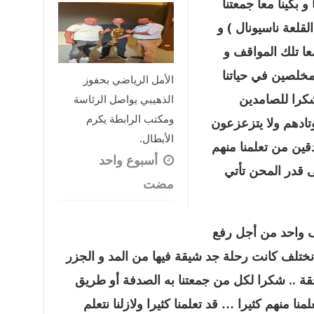
بكينا معا جمعتنا
قلعة ناسيونال
)
و
عا تلك المواقف و
مخلصين في حياتنا
الأمل الرياضي بحفوز
كرا للصامدين
الذهيبي يواصل الرئاسة
ومكتب الرابطة يكرم
وتادهم ولا يتزعزعون
الأبطال.
قين من تعلمنا منهم
‏أسبوع واحد
 قدر المحن تأتي
مضت
ف واحد من أجل رفع
 نختلف كانت رحلة جد شيقة فيها من المد و الجزر
قة
..
شكرا لكل من جمعتنا به الصدفة أو طريق
نا منهم كثيرا … قد تعلمنا كثيرا ولازلنا نتعلم