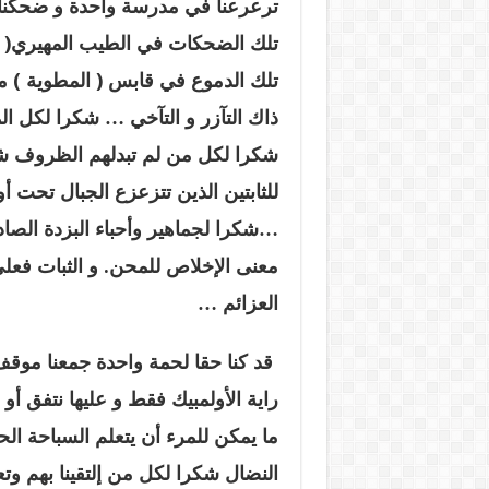
ترعرعنا في مدرسة واحدة و ضحكنا و 
تلك الضحكات في الطيب المهيري( ال
تلك الدموع في قابس ( المطوية ) م
ذاك التآزر و التآخي … شكرا لكل ال
شكرا لكل من لم تبدلهم الظروف ش
للثابتين الذين تتزعزع الجبال تحت أ
…شكرا لجماهير وأحباء البزدة الصاد
معنى اﻹخلاص للمحن. و الثبات فعلى
العزائم …
قد كنا حقا لحمة واحدة جمعنا موق
راية الأولمبيك فقط و عليها نتفق أو
ما يمكن للمرء أن يتعلم السباحة الح
النضال شكرا لكل من إلتقينا بهم وتعلم