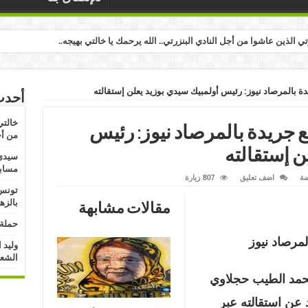
رتي الذين عاشوا من أجل النادي البنزرتي.. الله يرحمك يا خالتي بهيجه..
 بالمرصاد نيوز: رئيس أولمبيك سيدي بوزيد يعلن إستقالته
أحدث
خالتي
 جريدة بالمرصاد نيوز: رئيس
من أج
ن إستقالته
سيدي 
مسابق
ضة
اضف تعليق
807 زيارة
تونس:
بالزه
مقالات مشابهة
حملة 
مرصاد نيوز
وليد 
الشعب
ليوم الاحد 31 جويلية 2022 محمد الطيب حجلاوي
 عن استقالته عبر