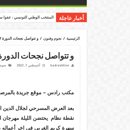
المنتخب الوطني التونسي : عفوا س
أخبار عاجلة
الرئيسية
/
نجوم وفنون
/
و تتواصل نجحات الدورة 27 لمهرجان الياسمين برادس.
و تتواصل نجحات الدورة 27 لمهرجان الياسمين براد
badreddine
أغسطس 7, 2022
نجوم
مكتب رادس – موقع جريدة بالمرصاد
بعد العرض المسرحي لجلال الدين 
نقطة نظام يحتضن الليلة مهرجان ا
سهرة كريم الغربي في اخر أعماله 