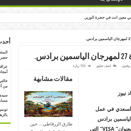
ي معين انت في حضرة الوزير.
أحدث
المنت
س.
حضرة 
 وفنون
اضف تعليق
732 زيارة
عراقة
أمجاد
مقالات مشابهة
خالتي
من أج
 نيوز
سيدي 
مسابق
السعدي في عمل
تونس:
بالزه
لياسمين برادس
طارق الزرقاطي… حين
بعنوان”
VISA
” التي