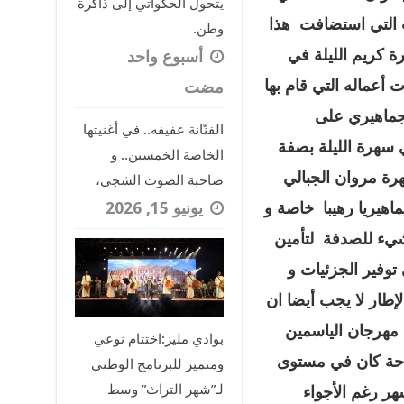
يتحول الحكواتي إلى ذاكرة
ت التي استضافت هذا
وطن.
 كريم الليلة في
‏أسبوع واحد
عماله التي قام بها
مضت
لجماهيري على
الفنّانة عفيفه.. في أغنيتها
سهرة الليلة بصفة
الخاصة الخمسين.. و
رة مروان الجبالي
صاحبة الصوت الشجي،
يونيو 15, 2026
جماهيريا رهيبا خاصة و
شيء للصدفة لتأمين
فير الجزئيات و
إطار لا يجب أيضا ان
مهرجان الياسمين
بوادي مليز:اختتام نوعي
احة كان في مستوى
ومتميز للبرنامج الوطني
لـ”شهر التراث” وسط
ر رغم الأجواء