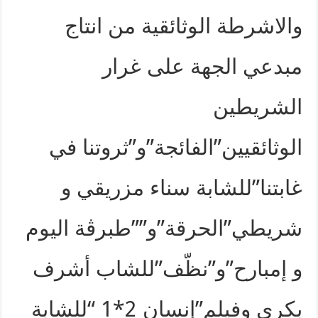
والاشرطة الوثائقية من انتاج
مبدعي الجهة على غرار
الشريطين
الوثائقيين”الفائجة”و”ثروتنا في
غابتنا”للشابة سناء مزريقي و
شريطي”الحرقة”و””طبرڨة اليوم
و إمبارح”و”نظّف”للشاب أشرف
بكري وفيلم”إنسان 2*1 “للشابة