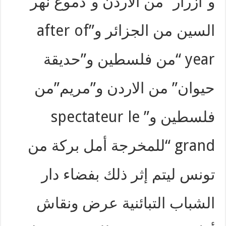
و”أزرار” من الاردن و”دموع نهر
السين من الجزائر و”after of
year “من فلسطين و”حديقة
حيوان” من الاردن و”مريم”من
فلسطين و” spectateur le
grand “للمخرجة أمل بركة من
تونس ليتم إثر ذلك بفضاء دار
الشباب التبائنية عرض ونقاش