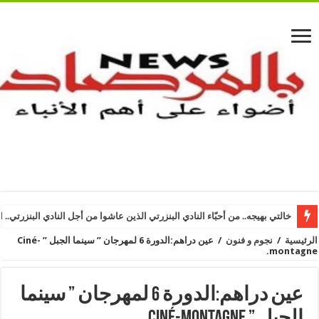
سيدي بوزيد – بالمرصاد نيوز: بلدية بئر الحفي تطلق مسابقة ” الشارع النموذجي
خالتي بهيجه.. من أحبّاء النادي البنزرتي الذين عاشوا من أجل النادي البنزرتي.. ا
الرئيسية
/
نجوم و فنون
/
عين دراهم:الدورة 6 لمهرجان ” سينما الجبل ” Ciné-
montagne.
عين دراهم:الدورة 6 لمهرجان ” سينما
الجبل ” Ciné-montagne.